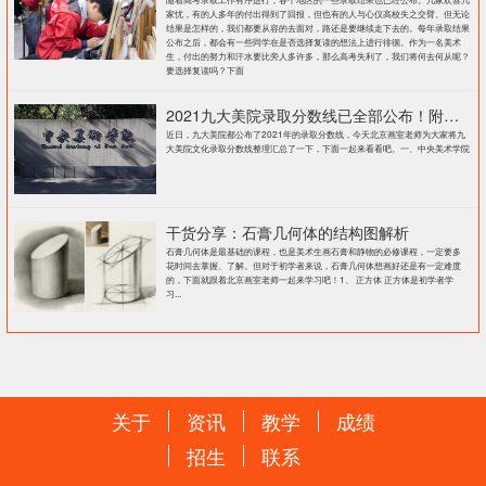
家忧，有的人多年的付出得到了回报，但也有的人与心仪高校失之交臂。但无论
结果是怎样的，我们都要从容的去面对，路还是要继续走下去的。每年录取结果
公布之后，都会有一些同学在是否选择复读的想法上进行徘徊。作为一名美术
生，付出的努力和汗水要比旁人多许多，那么高考失利了，我们将何去何从呢？
要选择复读吗？下面
2021九大美院录取分数线已全部公布！附各大院校录取分数线汇总！
近日，九大美院都公布了2021年的录取分数线，今天北京画室老师为大家将九
大美院文化录取分数线整理汇总了一下，下面一起来看看吧。一、中央美术学院
干货分享：石膏几何体的结构图解析
石膏几何体是最基础的课程，也是美术生画石膏和静物的必修课程，一定要多
花时间去掌握、了解。但对于初学者来说，石膏几何体想画好还是有一定难度
的，下面就跟着北京画室老师一起来学习吧！1、 正方体 正方体是初学者学
习...
关于
资讯
教学
成绩
招生
联系