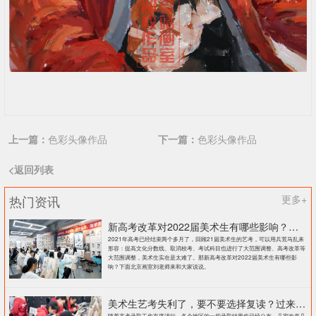
上一篇：
色彩头像作品
下一篇：
色彩头像作品
<返回列表
热门资讯
更多+
新高考改革对2022届美术生有哪些影响？北京画室刘老师来和大家说说
2021年高考已经结束两个多月了，回顾21届美术生的艺考，可以用兵荒马乱来
形容：提高文化分数线、取消校考、考试科目也进行了大范围调整、高考改革等
大范围调整，美术生实在是太难了。那新高考改革对2022届美术生有哪些影
响？下面北京画室刘老师来和大家说说。
美术生艺考失利了，要不要选择复读？过来人提出这几点建议
随着高考录取工作有序进行，各个地区的一些录取结果也已经公布。几家欢喜几