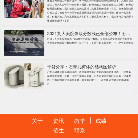
随着高考录取工作有序进行，各个地区的一些录取结果也已经公布。几家欢喜几
家忧，有的人多年的付出得到了回报，但也有的人与心仪高校失之交臂。但无论
结果是怎样的，我们都要从容的去面对，路还是要继续走下去的。每年录取结果
公布之后，都会有一些同学在是否选择复读的想法上进行徘徊。作为一名美术
生，付出的努力和汗水要比旁人多许多，那么高考失利了，我们将何去何从呢？
要选择复读吗？下面
2021九大美院录取分数线已全部公布！附各大院校录取分数线汇总！
近日，九大美院都公布了2021年的录取分数线，今天北京画室老师为大家将九
大美院文化录取分数线整理汇总了一下，下面一起来看看吧。一、中央美术学院
干货分享：石膏几何体的结构图解析
石膏几何体是最基础的课程，也是美术生画石膏和静物的必修课程，一定要多
花时间去掌握、了解。但对于初学者来说，石膏几何体想画好还是有一定难度
的，下面就跟着北京画室老师一起来学习吧！1、 正方体 正方体是初学者学
习...
关于
资讯
教学
成绩
招生
联系