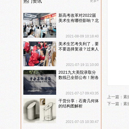
热门资讯
更多+
新高考改革对2022届
美术生有哪些影响？北
京画室刘老师来和大家
说说
2021-08-09 10:18:40
美术生艺考失利了，要
不要选择复读？过来人
提出这几点建议
2021-07-19 11:10:00
2021九大美院录取分
数线已全部公布！附各
大院校录取分数线汇
总！
2021-07-17 09:43:35
上一篇：
素
干货分享：石膏几何体
下一篇：
素
的结构图解析
2021-07-15 10:30:47