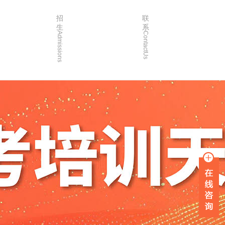
招
联
生
系
Admissions
ContactUs
3年
招生简章
2年
院校简章
1年
在线报名
0年
家长沟通
入学指南