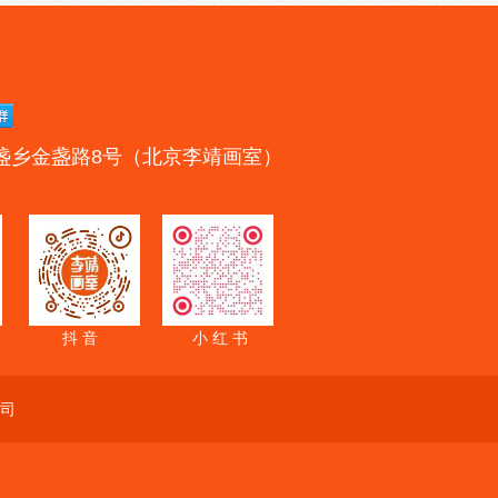
盏乡金盏路8号（北京李靖画室）
抖 音
小 红 书
司