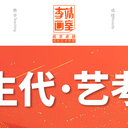
教
成
学
绩
Teaching
Results
师资力量
202
优秀学生
202
微课堂
202
作品欣赏
202
出版书籍