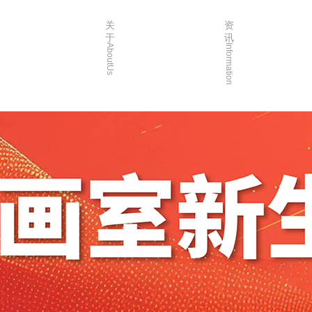
关
资
于
讯
AboutUs
Information
画室简介
校园资讯
品牌故事
校园活动
校园环境
艺考资讯
创始人介绍