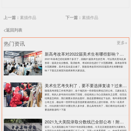
上一篇：
素描作品
下一篇：
素描作品
<返回列表
热门资讯
更多+
新高考改革对2022届美术生有哪些影响？北京画室刘老师来和大家说说
2021年高考已经结束两个多月了，回顾21届美术生的艺考，可以用兵荒马乱来
形容：提高文化分数线、取消校考、考试科目也进行了大范围调整、高考改革等
大范围调整，美术生实在是太难了。那新高考改革对2022届美术生有哪些影
响？下面北京画室刘老师来和大家说说。
美术生艺考失利了，要不要选择复读？过来人提出这几点建议
随着高考录取工作有序进行，各个地区的一些录取结果也已经公布。几家欢喜几
家忧，有的人多年的付出得到了回报，但也有的人与心仪高校失之交臂。但无论
结果是怎样的，我们都要从容的去面对，路还是要继续走下去的。每年录取结果
公布之后，都会有一些同学在是否选择复读的想法上进行徘徊。作为一名美术
生，付出的努力和汗水要比旁人多许多，那么高考失利了，我们将何去何从呢？
要选择复读吗？下面
2021九大美院录取分数线已全部公布！附各大院校录取分数线汇总！
近日，九大美院都公布了2021年的录取分数线，今天北京画室老师为大家将九
大美院文化录取分数线整理汇总了一下，下面一起来看看吧。一、中央美术学院