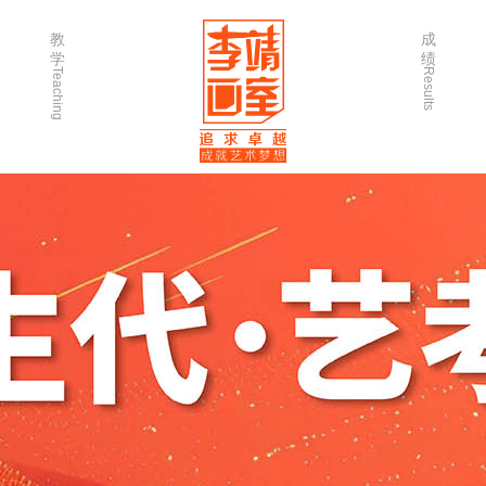
教
成
学
绩
Teaching
Results
师资力量
202
优秀学生
202
微课堂
202
作品欣赏
202
出版书籍