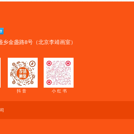
盏乡金盏路8号（北京李靖画室）
抖 音
小 红 书
司