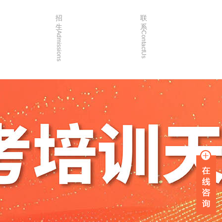
招
联
生
系
Admissions
ContactUs
3年
招生简章
2年
院校简章
1年
在线报名
0年
家长沟通
入学指南