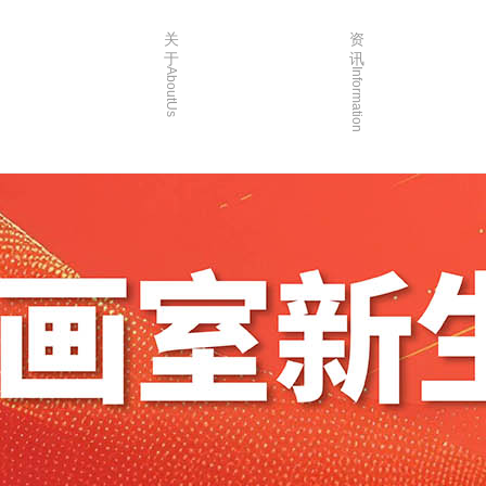
关
资
于
讯
AboutUs
Information
画室简介
校园资讯
品牌故事
校园活动
校园环境
艺考资讯
创始人介绍