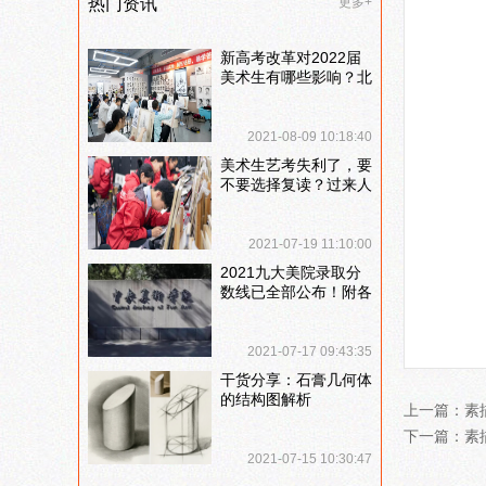
热门资讯
更多+
新高考改革对2022届
美术生有哪些影响？北
京画室刘老师来和大家
说说
2021-08-09 10:18:40
美术生艺考失利了，要
不要选择复读？过来人
提出这几点建议
2021-07-19 11:10:00
2021九大美院录取分
数线已全部公布！附各
大院校录取分数线汇
总！
2021-07-17 09:43:35
干货分享：石膏几何体
的结构图解析
上一篇：
素
下一篇：
素
2021-07-15 10:30:47