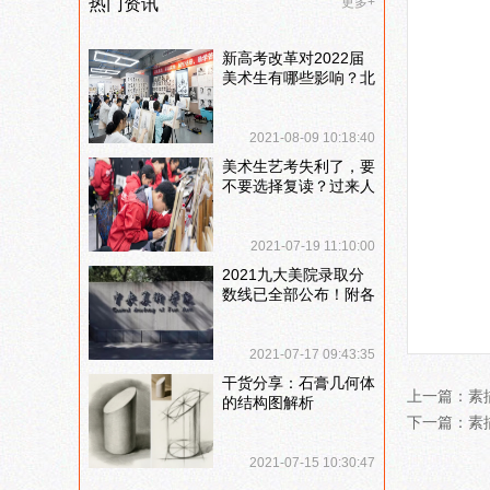
热门资讯
更多+
新高考改革对2022届
美术生有哪些影响？北
京画室刘老师来和大家
说说
2021-08-09 10:18:40
美术生艺考失利了，要
不要选择复读？过来人
提出这几点建议
2021-07-19 11:10:00
2021九大美院录取分
数线已全部公布！附各
大院校录取分数线汇
总！
2021-07-17 09:43:35
干货分享：石膏几何体
上一篇：
素
的结构图解析
下一篇：
素
2021-07-15 10:30:47