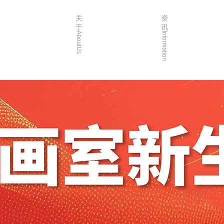
关
资
于
讯
AboutUs
Information
画室简介
校园资讯
品牌故事
校园活动
校园环境
艺考资讯
创始人介绍