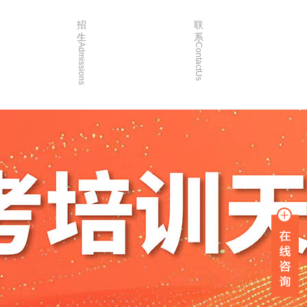
招
联
生
系
Admissions
ContactUs
3年
招生简章
2年
院校简章
1年
在线报名
0年
家长沟通
入学指南