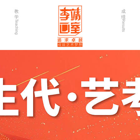
教
成
学
绩
Teaching
Results
师资力量
202
优秀学生
202
微课堂
202
作品欣赏
202
出版书籍