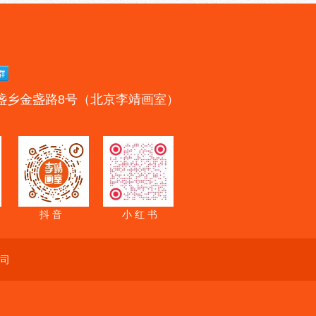
盏乡金盏路8号（北京李靖画室）
抖 音
小 红 书
司