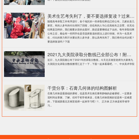
美术生艺考失利了，要不要选择复读？过来人提出这几点建议
随着高考录取工作有序进行，各个地区的一些录取结果也已经公布。几家欢喜几
家忧，有的人多年的付出得到了回报，但也有的人与心仪高校失之交臂。但无论
结果是怎样的，我们都要从容的去面对，路还是要继续走下去的。每年录取结果
公布之后，都会有一些同学在是否选择复读的想法上进行徘徊。作为一名美术
生，付出的努力和汗水要比旁人多许多，那么高考失利了，我们将何去何从呢？
要选择复读吗？下面
2021九大美院录取分数线已全部公布！附各大院校录取分数线汇总！
近日，九大美院都公布了2021年的录取分数线，今天北京画室老师为大家将九
大美院文化录取分数线整理汇总了一下，下面一起来看看吧。一、中央美术学院
干货分享：石膏几何体的结构图解析
石膏几何体是最基础的课程，也是美术生画石膏和静物的必修课程，一定要多
花时间去掌握、了解。但对于初学者来说，石膏几何体想画好还是有一定难度
的，下面就跟着北京画室老师一起来学习吧！1、 正方体 正方体是初学者学
习...