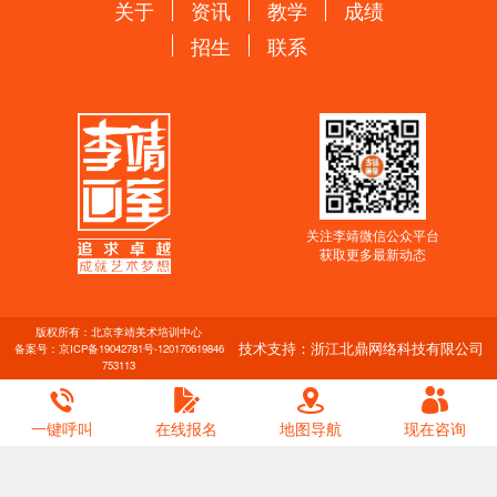
关于
资讯
教学
成绩
招生
联系
关注李靖微信公众平台
获取更多最新动态
版权所有：北京李靖美术培训中心
技术支持：浙江北鼎网络科技有限公司
备案号：
京ICP备19042781号-1
20170619846
753113
一键呼叫
在线报名
地图导航
现在咨询