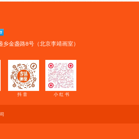
盏乡金盏路8号（北京李靖画室）
抖 音
小 红 书
司