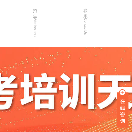
招
联
生
系
Admissions
ContactUs
3年
招生简章
2年
院校简章
1年
在线报名
0年
家长沟通
入学指南