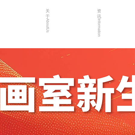
关
资
于
讯
AboutUs
Information
画室简介
校园资讯
品牌故事
校园活动
校园环境
艺考资讯
创始人介绍