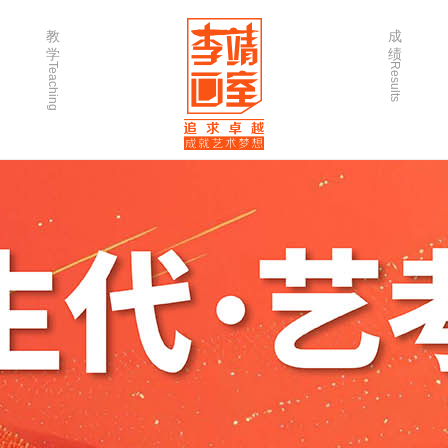
教
成
学
绩
Teaching
Results
师资力量
202
优秀学生
202
微课堂
202
作品欣赏
202
出版书籍