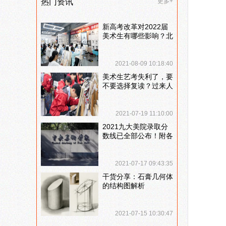
热门资讯
更多+
新高考改革对2022届
美术生有哪些影响？北
京画室刘老师来和大家
说说
2021-08-09 10:18:40
美术生艺考失利了，要
不要选择复读？过来人
提出这几点建议
2021-07-19 11:10:00
2021九大美院录取分
数线已全部公布！附各
大院校录取分数线汇
总！
2021-07-17 09:43:35
干货分享：石膏几何体
的结构图解析
2021-07-15 10:30:47