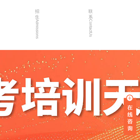
招
联
生
系
Admissions
ContactUs
3年
招生简章
2年
院校简章
1年
在线报名
0年
家长沟通
入学指南