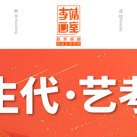
教
成
学
绩
Teaching
Results
师资力量
202
优秀学生
202
微课堂
202
作品欣赏
202
出版书籍