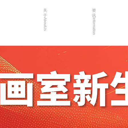
关
资
于
讯
AboutUs
Information
画室简介
校园资讯
品牌故事
校园活动
校园环境
艺考资讯
创始人介绍