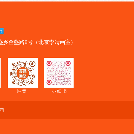
盏乡金盏路8号（北京李靖画室）
抖 音
小 红 书
司