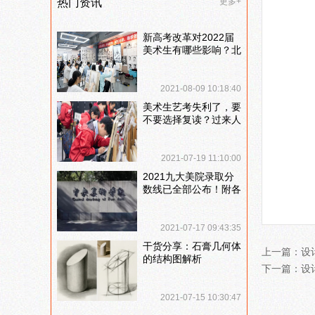
热门资讯
更多+
新高考改革对2022届
美术生有哪些影响？北
京画室刘老师来和大家
说说
2021-08-09 10:18:40
美术生艺考失利了，要
不要选择复读？过来人
提出这几点建议
2021-07-19 11:10:00
2021九大美院录取分
数线已全部公布！附各
大院校录取分数线汇
总！
2021-07-17 09:43:35
干货分享：石膏几何体
上一篇：
设
的结构图解析
下一篇：
设
2021-07-15 10:30:47