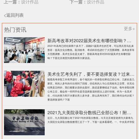
上一篇：
设计作品
下一篇：
设计作品
<返回列表
热门资讯
更多+
新高考改革对2022届美术生有哪些影响？北京画室刘老师来和大家说说
2021年高考已经结束两个多月了，回顾21届美术生的艺考，可以用兵荒马乱来
形容：提高文化分数线、取消校考、考试科目也进行了大范围调整、高考改革等
大范围调整，美术生实在是太难了。那新高考改革对2022届美术生有哪些影
响？下面北京画室刘老师来和大家说说。
美术生艺考失利了，要不要选择复读？过来人提出这几点建议
随着高考录取工作有序进行，各个地区的一些录取结果也已经公布。几家欢喜几
家忧，有的人多年的付出得到了回报，但也有的人与心仪高校失之交臂。但无论
结果是怎样的，我们都要从容的去面对，路还是要继续走下去的。每年录取结果
公布之后，都会有一些同学在是否选择复读的想法上进行徘徊。作为一名美术
生，付出的努力和汗水要比旁人多许多，那么高考失利了，我们将何去何从呢？
要选择复读吗？下面
2021九大美院录取分数线已全部公布！附各大院校录取分数线汇总！
近日，九大美院都公布了2021年的录取分数线，今天北京画室老师为大家将九
大美院文化录取分数线整理汇总了一下，下面一起来看看吧。一、中央美术学院