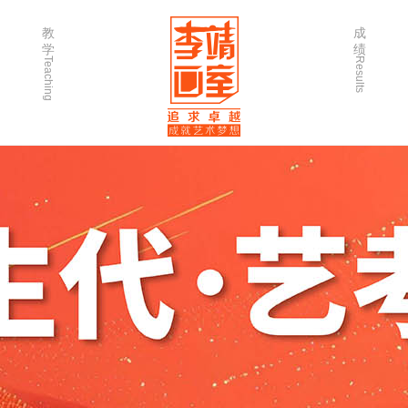
教
成
学
绩
Teaching
Results
师资力量
202
优秀学生
202
微课堂
202
作品欣赏
202
出版书籍