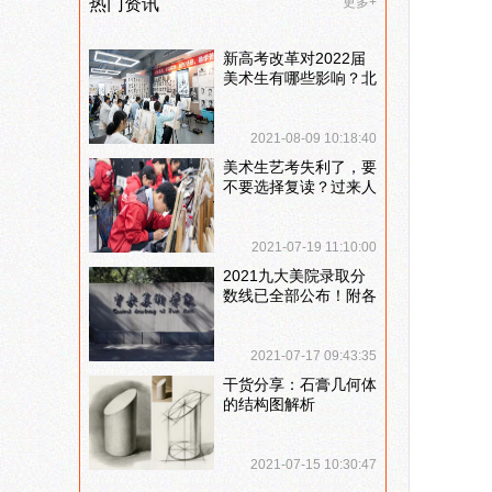
热门资讯
更多+
新高考改革对2022届
美术生有哪些影响？北
京画室刘老师来和大家
说说
2021-08-09 10:18:40
美术生艺考失利了，要
不要选择复读？过来人
提出这几点建议
2021-07-19 11:10:00
2021九大美院录取分
数线已全部公布！附各
大院校录取分数线汇
总！
2021-07-17 09:43:35
干货分享：石膏几何体
的结构图解析
2021-07-15 10:30:47