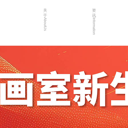
关
资
于
讯
AboutUs
Information
画室简介
校园资讯
品牌故事
校园活动
校园环境
艺考资讯
创始人介绍