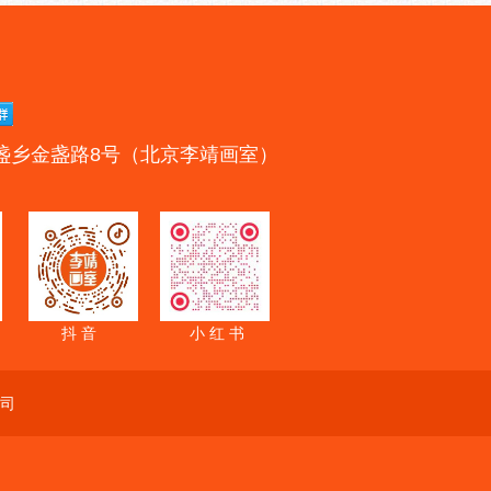
盏乡金盏路8号（北京李靖画室）
抖 音
小 红 书
司