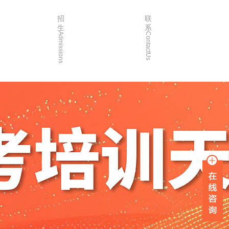
招
联
生
系
Admissions
ContactUs
3年
招生简章
2年
院校简章
1年
在线报名
0年
家长沟通
入学指南