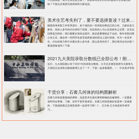
响？下面北京画室刘老师来和大家说说。
美术生艺考失利了，要不要选择复读？过来人提出这几点建议
随着高考录取工作有序进行，各个地区的一些录取结果也已经公布。几家欢喜几
家忧，有的人多年的付出得到了回报，但也有的人与心仪高校失之交臂。但无论
结果是怎样的，我们都要从容的去面对，路还是要继续走下去的。每年录取结果
公布之后，都会有一些同学在是否选择复读的想法上进行徘徊。作为一名美术
生，付出的努力和汗水要比旁人多许多，那么高考失利了，我们将何去何从呢？
要选择复读吗？下面
2021九大美院录取分数线已全部公布！附各大院校录取分数线汇总！
近日，九大美院都公布了2021年的录取分数线，今天北京画室老师为大家将九
大美院文化录取分数线整理汇总了一下，下面一起来看看吧。一、中央美术学院
干货分享：石膏几何体的结构图解析
石膏几何体是最基础的课程，也是美术生画石膏和静物的必修课程，一定要多
花时间去掌握、了解。但对于初学者来说，石膏几何体想画好还是有一定难度
的，下面就跟着北京画室老师一起来学习吧！1、 正方体 正方体是初学者学
习...