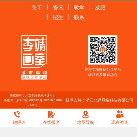
关于
资讯
教学
成绩
招生
联系
关注李靖微信公众平台
获取更多最新动态
版权所有：北京李靖美术培训中心
技术支持：浙江北鼎网络科技有限公司
备案号：
京ICP备19042781号-1
20170619846
753113
一键呼叫
在线报名
地图导航
现在咨询