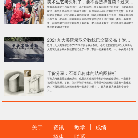
美术生艺考失利了，要不要选择复读？过来人提出这几点建议
随着高考录取工作有序进行，各个地区的一些录取结果也已经公布。几家欢喜几
家忧，有的人多年的付出得到了回报，但也有的人与心仪高校失之交臂。但无论
结果是怎样的，我们都要从容的去面对，路还是要继续走下去的。每年录取结果
公布之后，都会有一些同学在是否选择复读的想法上进行徘徊。作为一名美术
生，付出的努力和汗水要比旁人多许多，那么高考失利了，我们将何去何从呢？
要选择复读吗？下面
2021九大美院录取分数线已全部公布！附各大院校录取分数线汇总！
近日，九大美院都公布了2021年的录取分数线，今天北京画室老师为大家将九
大美院文化录取分数线整理汇总了一下，下面一起来看看吧。一、中央美术学院
干货分享：石膏几何体的结构图解析
石膏几何体是最基础的课程，也是美术生画石膏和静物的必修课程，一定要多
花时间去掌握、了解。但对于初学者来说，石膏几何体想画好还是有一定难度
的，下面就跟着北京画室老师一起来学习吧！1、 正方体 正方体是初学者学
习...
关于
资讯
教学
成绩
招生
联系