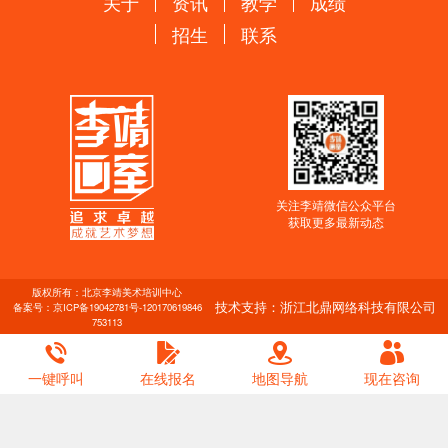
关于
资讯
教学
成绩
招生
联系
关注李靖微信公众平台
获取更多最新动态
版权所有：北京李靖美术培训中心
技术支持：浙江北鼎网络科技有限公司
备案号：
京ICP备19042781号-1
20170619846
753113
一键呼叫
在线报名
地图导航
现在咨询