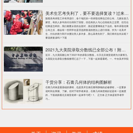
美术生艺考失利了，要不要选择复读？过来人提出这几点建议
随着高考录取工作有序进行，各个地区的一些录取结果也已经公布。几家欢喜几
家忧，有的人多年的付出得到了回报，但也有的人与心仪高校失之交臂。但无论
结果是怎样的，我们都要从容的去面对，路还是要继续走下去的。每年录取结果
公布之后，都会有一些同学在是否选择复读的想法上进行徘徊。作为一名美术
生，付出的努力和汗水要比旁人多许多，那么高考失利了，我们将何去何从呢？
要选择复读吗？下面
2021九大美院录取分数线已全部公布！附各大院校录取分数线汇总！
近日，九大美院都公布了2021年的录取分数线，今天北京画室老师为大家将九
大美院文化录取分数线整理汇总了一下，下面一起来看看吧。一、中央美术学院
干货分享：石膏几何体的结构图解析
石膏几何体是最基础的课程，也是美术生画石膏和静物的必修课程，一定要多
花时间去掌握、了解。但对于初学者来说，石膏几何体想画好还是有一定难度
的，下面就跟着北京画室老师一起来学习吧！1、 正方体 正方体是初学者学
习...