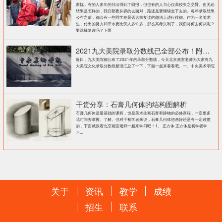
家忧，有的人多年的付出得到了回报，但也有的人与心仪高校失之交臂。但无论
结果是怎样的，我们都要从容的去面对，路还是要继续走下去的。每年录取结果
公布之后，都会有一些同学在是否选择复读的想法上进行徘徊。作为一名美术
生，付出的努力和汗水要比旁人多许多，那么高考失利了，我们将何去何从呢？
要选择复读吗？下面
2021九大美院录取分数线已全部公布！附各大院校录取分数线汇总！
近日，九大美院都公布了2021年的录取分数线，今天北京画室老师为大家将九
大美院文化录取分数线整理汇总了一下，下面一起来看看吧。一、中央美术学院
干货分享：石膏几何体的结构图解析
石膏几何体是最基础的课程，也是美术生画石膏和静物的必修课程，一定要多
花时间去掌握、了解。但对于初学者来说，石膏几何体想画好还是有一定难度
的，下面就跟着北京画室老师一起来学习吧！1、 正方体 正方体是初学者学
习...
关于
资讯
教学
成绩
招生
联系