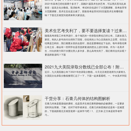
2021年高考已经结束两个多月了，回顾21届美术生的艺考，可以用兵荒马乱来
形容：提高文化分数线、取消校考、考试科目也进行了大范围调整、高考改革等
大范围调整，美术生实在是太难了。那新高考改革对2022届美术生有哪些影
响？下面北京画室刘老师来和大家说说。
美术生艺考失利了，要不要选择复读？过来人提出这几点建议
随着高考录取工作有序进行，各个地区的一些录取结果也已经公布。几家欢喜几
家忧，有的人多年的付出得到了回报，但也有的人与心仪高校失之交臂。但无论
结果是怎样的，我们都要从容的去面对，路还是要继续走下去的。每年录取结果
公布之后，都会有一些同学在是否选择复读的想法上进行徘徊。作为一名美术
生，付出的努力和汗水要比旁人多许多，那么高考失利了，我们将何去何从呢？
要选择复读吗？下面
2021九大美院录取分数线已全部公布！附各大院校录取分数线汇总！
近日，九大美院都公布了2021年的录取分数线，今天北京画室老师为大家将九
大美院文化录取分数线整理汇总了一下，下面一起来看看吧。一、中央美术学院
干货分享：石膏几何体的结构图解析
石膏几何体是最基础的课程，也是美术生画石膏和静物的必修课程，一定要多
花时间去掌握、了解。但对于初学者来说，石膏几何体想画好还是有一定难度
的，下面就跟着北京画室老师一起来学习吧！1、 正方体 正方体是初学者学
习...