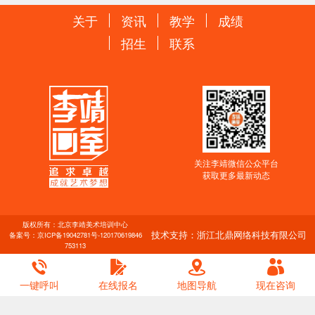
关于
资讯
教学
成绩
招生
联系
关注李靖微信公众平台
获取更多最新动态
版权所有：北京李靖美术培训中心
技术支持：浙江北鼎网络科技有限公司
备案号：
京ICP备19042781号-1
20170619846
753113
一键呼叫
在线报名
地图导航
现在咨询