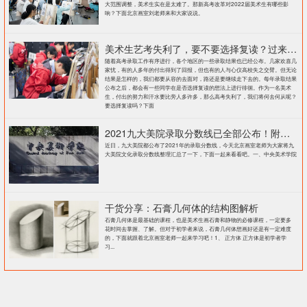
大范围调整，美术生实在是太难了。那新高考改革对2022届美术生有哪些影
响？下面北京画室刘老师来和大家说说。
美术生艺考失利了，要不要选择复读？过来人提出这几点建议
随着高考录取工作有序进行，各个地区的一些录取结果也已经公布。几家欢喜几
家忧，有的人多年的付出得到了回报，但也有的人与心仪高校失之交臂。但无论
结果是怎样的，我们都要从容的去面对，路还是要继续走下去的。每年录取结果
公布之后，都会有一些同学在是否选择复读的想法上进行徘徊。作为一名美术
生，付出的努力和汗水要比旁人多许多，那么高考失利了，我们将何去何从呢？
要选择复读吗？下面
2021九大美院录取分数线已全部公布！附各大院校录取分数线汇总！
近日，九大美院都公布了2021年的录取分数线，今天北京画室老师为大家将九
大美院文化录取分数线整理汇总了一下，下面一起来看看吧。一、中央美术学院
干货分享：石膏几何体的结构图解析
石膏几何体是最基础的课程，也是美术生画石膏和静物的必修课程，一定要多
花时间去掌握、了解。但对于初学者来说，石膏几何体想画好还是有一定难度
的，下面就跟着北京画室老师一起来学习吧！1、 正方体 正方体是初学者学
习...