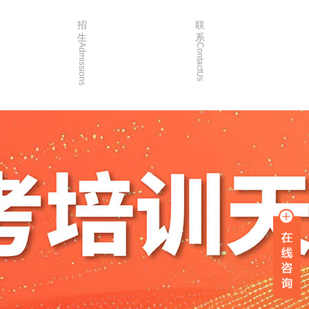
招
联
生
系
Admissions
ContactUs
3年
招生简章
2年
院校简章
1年
在线报名
0年
家长沟通
入学指南