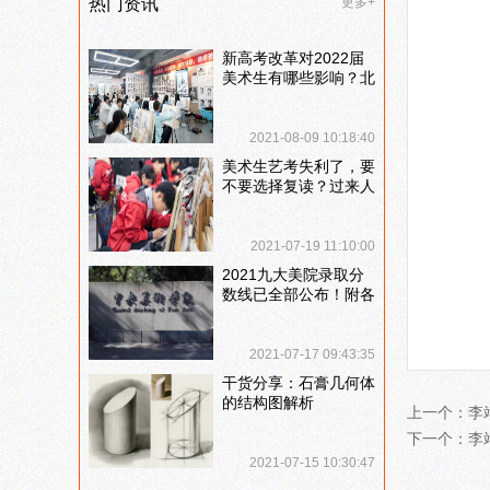
热门资讯
更多+
新高考改革对2022届
美术生有哪些影响？北
京画室刘老师来和大家
说说
2021-08-09 10:18:40
美术生艺考失利了，要
不要选择复读？过来人
提出这几点建议
2021-07-19 11:10:00
2021九大美院录取分
数线已全部公布！附各
大院校录取分数线汇
总！
2021-07-17 09:43:35
干货分享：石膏几何体
的结构图解析
上一个：
李
下一个：
李
2021-07-15 10:30:47