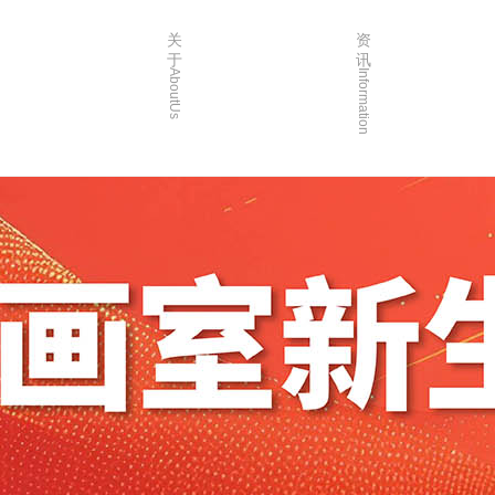
关
资
于
讯
AboutUs
Information
画室简介
校园资讯
品牌故事
校园活动
校园环境
艺考资讯
创始人介绍