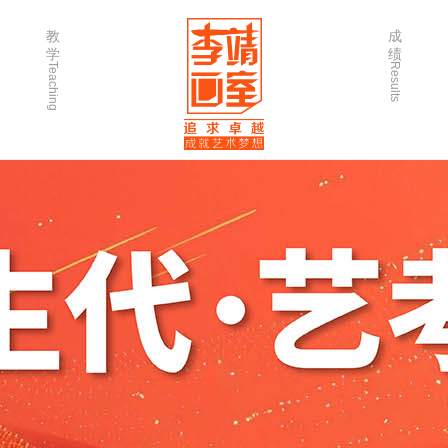
教
成
学
绩
Teaching
Results
师资力量
202
优秀学生
202
微课堂
202
作品欣赏
202
出版书籍