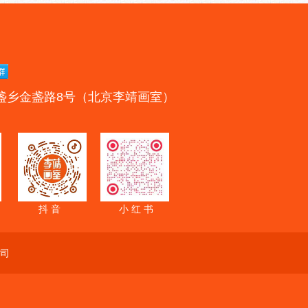
盏乡金盏路8号（北京李靖画室）
抖 音
小 红 书
司