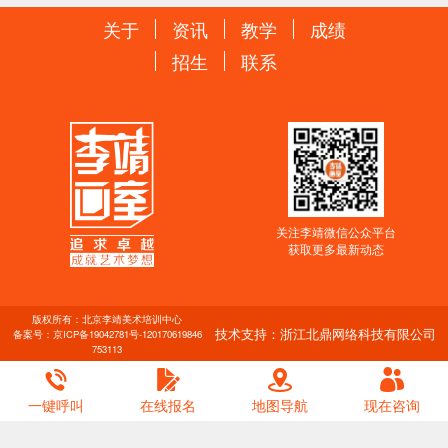
关于
资讯
教学
成绩
招生
联系
关注李靖微信公众平台
获取更多最新动态
版权所有：北京李靖美术培训中心
技术支持：浙江北鼎网络科技有限公司
备案号：
京ICP备19042781号-1
20170619846
753113
一键呼叫
在线报名
地图导航
现在咨询