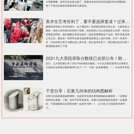
大范围调整，美术生实在是太难了。那新高考改革对2022届美术生有哪些影
响？下面北京画室刘老师来和大家说说。
美术生艺考失利了，要不要选择复读？过来人提出这几点建议
随着高考录取工作有序进行，各个地区的一些录取结果也已经公布。几家欢喜几
家忧，有的人多年的付出得到了回报，但也有的人与心仪高校失之交臂。但无论
结果是怎样的，我们都要从容的去面对，路还是要继续走下去的。每年录取结果
公布之后，都会有一些同学在是否选择复读的想法上进行徘徊。作为一名美术
生，付出的努力和汗水要比旁人多许多，那么高考失利了，我们将何去何从呢？
要选择复读吗？下面
2021九大美院录取分数线已全部公布！附各大院校录取分数线汇总！
近日，九大美院都公布了2021年的录取分数线，今天北京画室老师为大家将九
大美院文化录取分数线整理汇总了一下，下面一起来看看吧。一、中央美术学院
干货分享：石膏几何体的结构图解析
石膏几何体是最基础的课程，也是美术生画石膏和静物的必修课程，一定要多
花时间去掌握、了解。但对于初学者来说，石膏几何体想画好还是有一定难度
的，下面就跟着北京画室老师一起来学习吧！1、 正方体 正方体是初学者学
习...