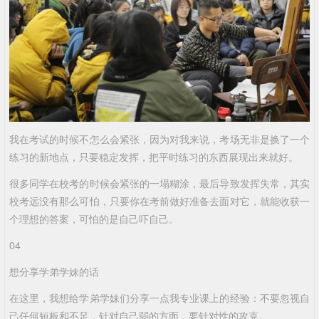
我在考试的时候不怎么会紧张，因为对我来说，考场无非是换了一个
练习的新地点，只要稳定发挥，把平时练习的东西展现出来就好。
很多同学在校考的时候会紧张的一塌糊涂，最后导致发挥失常，其实
校考远没有那么可怕，只要你在考前做好准备去面对它，就能收获一
个理想的答案，可怕的是自己吓自己。
04
想分享学弟学妹的话
在这里，我想给学弟学妹们分享一点我专业课上的经验：不要忽视自
己任何短板和不足，针对自己弱的方面，要针对性的攻克。