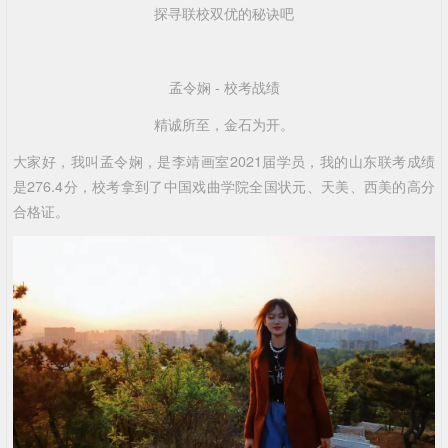
探寻联校双优的秘诀吧
孟令娴 - 校考战绩
精诚所至，金石为开。
大家好，我叫孟令娴，是李靖画室2021届学员，我的山东联考成绩
是276.4分，校考拿到了中国戏曲学院全国状元、天美、西美的高分
合格证。