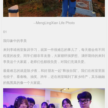
--MengLingXian Life Photo
01
我印象中的李美
来到李靖画室集训学习，就算一件很难忘的事儿了，每天都会有不同
程度的改变。同学们都非常友善，大家都怀揣梦想、满怀期待的来到
李美这个大家庭，老师们也都很负责，对我们充满关爱。
最最难忘的就是除夕夜，和好朋友一起“释放自我”。我们在画室里面
包饺子、看春晚、抽奖、跨年，还在画室喝到了家乡特产，其乐融融
的氛围真的像一个大家庭。