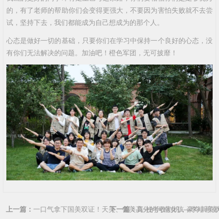
的，有了老师的帮助你们会变得更强大，不要因为害怕失败就不去尝
试，坚持下去，我们都能成为自己想成为的那个人。
心态是做好一切的基础，只要你们在学习中保持一个良好的心态，没
有你们无法解决的问题。加油吧！橙色军团，无可披靡！
上一篇：
一口气拿下国美双证！天美、鲁美高分的河南女孩—李靖画室
下一篇：
真·校考收割机，豪夺川美