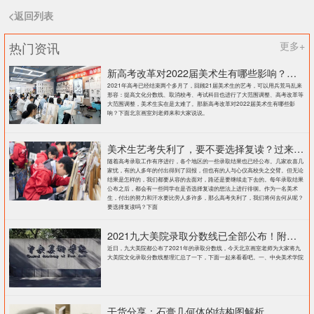
<返回列表
热门资讯
更多+
新高考改革对2022届美术生有哪些影响？北京画室刘老师来和大家说说
2021年高考已经结束两个多月了，回顾21届美术生的艺考，可以用兵荒马乱来
形容：提高文化分数线、取消校考、考试科目也进行了大范围调整、高考改革等
大范围调整，美术生实在是太难了。那新高考改革对2022届美术生有哪些影
响？下面北京画室刘老师来和大家说说。
美术生艺考失利了，要不要选择复读？过来人提出这几点建议
随着高考录取工作有序进行，各个地区的一些录取结果也已经公布。几家欢喜几
家忧，有的人多年的付出得到了回报，但也有的人与心仪高校失之交臂。但无论
结果是怎样的，我们都要从容的去面对，路还是要继续走下去的。每年录取结果
公布之后，都会有一些同学在是否选择复读的想法上进行徘徊。作为一名美术
生，付出的努力和汗水要比旁人多许多，那么高考失利了，我们将何去何从呢？
要选择复读吗？下面
2021九大美院录取分数线已全部公布！附各大院校录取分数线汇总！
近日，九大美院都公布了2021年的录取分数线，今天北京画室老师为大家将九
大美院文化录取分数线整理汇总了一下，下面一起来看看吧。一、中央美术学院
干货分享：石膏几何体的结构图解析