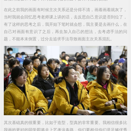
在此之前我的画面有时候主次关系还是分得不清，画着画着就灰了，
当时我就会回忆思考老师课上讲的话，去反思自己意识是否到位了，
有了这样的思考之后，我开始下笔时就会想，我主要是去画什么，在
自己对画面有意识了之后，再去加入自己的想法，去考虑手法的问
题，不能本末倒置，过分去追求手法导致画面主次关系混乱。
其次基础真的很重要，比如于造型，型真的非常重要。我相信很多比
我画的更好的同学即将走上艺考这条路，你们要相信你们是足够优秀