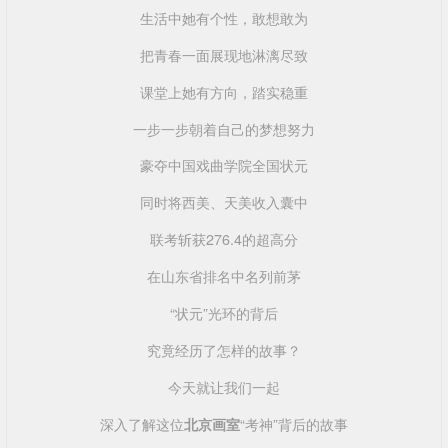
生活中她有个性，敢想敢为
把青春一面展现地淋漓尽致
课堂上她有方向，踏实稳重
一步一步朝着自己的梦想努力
豪夺中国戏曲学院全国状元
同时将西美、天美收入囊中
联考斩获276.4的超高分
在山东省排名中名列前茅
“状元”光环的背后
究竟经历了怎样的故事？
今天就让我们一起
深入了解这位
北京画室
“考神”背后的故事