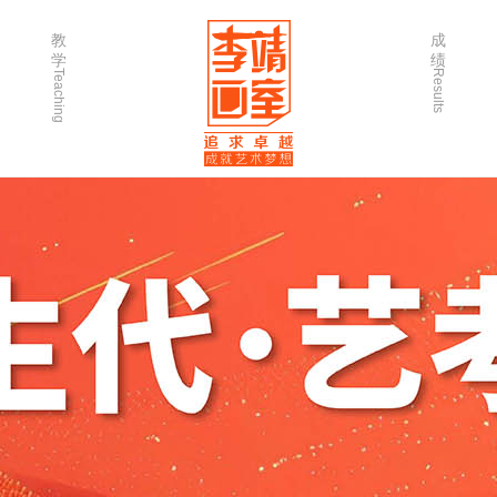
教
成
学
绩
Teaching
Results
师资力量
202
优秀学生
202
微课堂
202
作品欣赏
202
出版书籍