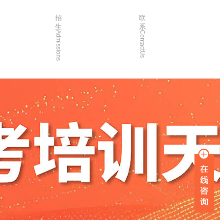
招
联
生
系
Admissions
ContactUs
3年
招生简章
2年
院校简章
1年
在线报名
0年
家长沟通
入学指南