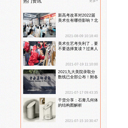
热门资讯
更多+
新高考改革对2022届
美术生有哪些影响？北
京画室刘老师来和大家
说说
2021-08-09 10:18:40
美术生艺考失利了，要
不要选择复读？过来人
提出这几点建议
2021-07-19 11:10:00
2021九大美院录取分
数线已全部公布！附各
大院校录取分数线汇
总！
2021-07-17 09:43:35
干货分享：石膏几何体
的结构图解析
2021-07-15 10:30:47