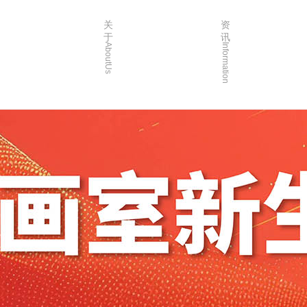
关
资
于
讯
AboutUs
Information
画室简介
校园资讯
品牌故事
校园活动
校园环境
艺考资讯
创始人介绍