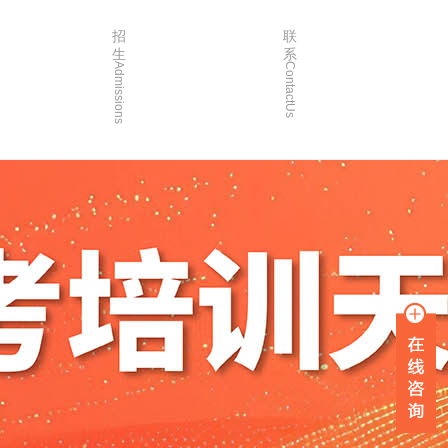
招
联
生
系
Admissions
ContactUs
3年
招生简章
2年
院校简章
1年
在线报名
0年
家长沟通
入学指南