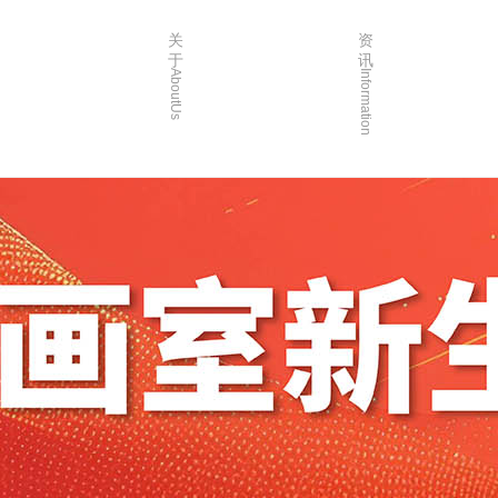
关
资
于
讯
AboutUs
Information
画室简介
校园资讯
品牌故事
校园活动
校园环境
艺考资讯
创始人介绍