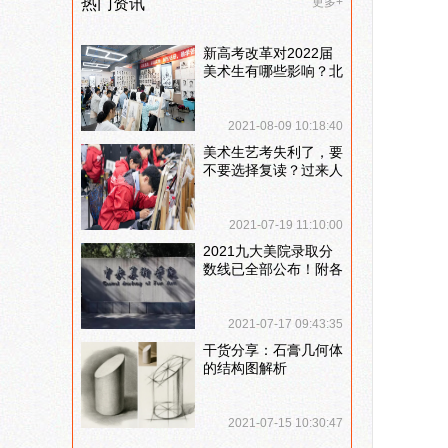
热门资讯
更多+
新高考改革对2022届
美术生有哪些影响？北
京画室刘老师来和大家
说说
2021-08-09 10:18:40
美术生艺考失利了，要
不要选择复读？过来人
提出这几点建议
2021-07-19 11:10:00
2021九大美院录取分
数线已全部公布！附各
大院校录取分数线汇
总！
2021-07-17 09:43:35
干货分享：石膏几何体
的结构图解析
2021-07-15 10:30:47