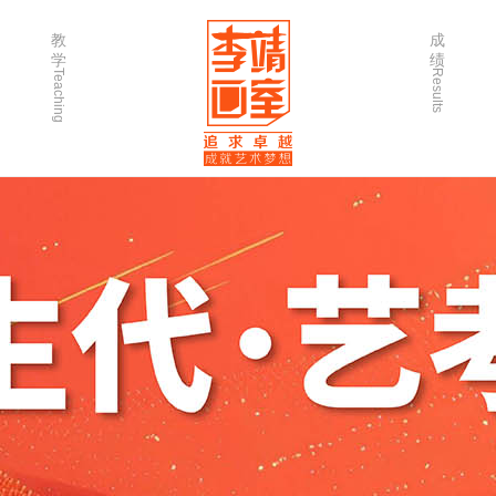
教
成
学
绩
Teaching
Results
师资力量
202
优秀学生
202
微课堂
202
作品欣赏
202
出版书籍